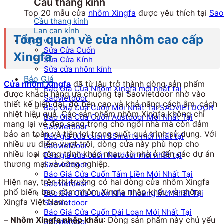
Cầu thang kính
Top 20 mẫu cửa
nhôm Xingfa
được yêu thích tại
Sao
Cầu thang kính
Lan can kính
Tổng quan về cửa nhôm cao cấp
Dịch vụ
Sửa Cửa Cuốn
Xingfa
Sửa Cửa Kính
Sửa cửa nhôm kính
Báo Giá
Cửa nhôm Xingfa
đã từ lâu trở thành dòng sản phẩm
Báo Giá Cửa Nhôm Xingfa mới nhất tại
được khách hàng ưa chuộng tại Saovietdoor nhờ vào
Saovietdoor
thiết kế hiện đại, độ bền cao và khả năng cách âm, cách
Báo Giá Cửa Cuốn Mới Nhất Tại SAOVIETDOOR
nhiệt hiệu quả. Các sản phẩm nhôm Xingfa không chỉ
Báo Giá Cửa Cuốn Austdoor Mới Nhất Tại
mang lại vẻ đẹp sang trọng cho ngôi nhà mà còn đảm
Saovietdoor
bảo an toàn và tiện lợi trong suốt quá trình sử dụng. Với
Báo giá cửa cuốn SSmarts mới nhất tại
nhiều ưu điểm vượt trội, dòng cửa này phù hợp cho
Saovietdoor
nhiều loại công trình khác nhau, từ nhà ở đến các dự án
Báo giá cửa cuốn Netdoor mới nhất tại
thương mại và công nghiệp.
Saovietdoor
Báo Giá Cửa Cuốn Tấm Liền Mới Nhất Tại
Hiện nay, trên thị trường có hai dòng cửa nhôm Xingfa
Saovietdoor
phổ biến, bao gồm nhôm Xingfa nhập khẩu và nhôm
Báo Giá Cửa Cuốn Khe Thoáng Mới Nhất Tại
Xingfa Việt Nam:
Saovietdoor
Báo Giá Cửa Cuốn Đài Loan Mới Nhất Tại
–
Nhôm Xingfa nhập khẩu
: Dòng sản phẩm này chủ yếu
Saovietdoor