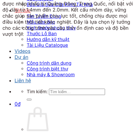
được nhập khẩu từ Quảng Đông, Trung Quốc, nổi bật với
Báo Giá Sửa Cửa Kính Tại Nhà
độ dày từ 1.4mm đến 2.0mm. Kết cấu nhôm dày, vững
Tin tức
chắc giúp sản phẩm chịu lực tốt, chống chịu được mọi
Tin Tuyển Dụng
điều kiện thời tiết khắc nghiệt. Đây là lựa chọn lý tưởng
Mẫu cửa đẹp
Kích thước phong thủy
cho các công trình yêu cầu tính ổn định cao và độ bền
Thước Lỗ Ban
vượt trội.
Hướng dẫn kỹ thuật
Tài Liệu Catalogue
Videos
Dự án
Công trình dân dụng
Công trình biệt thự
Nhà máy & Showroom
Liên hệ
Tìm kiếm:
0
₫