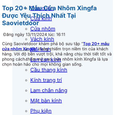
Top 20+ Mẫu Cửa Nhôm Xingfa
Cửa cuốn
Được Yêu Thích Nhất Tại
Cửa kính
Saovietdoor
Cửa nhôm
Đăng ngày 13/11/2024 lúc: 16:11
Vách kính
Cùng Saovietdoor khám phá bộ sưu tập “
Top 20+ mẫu
cửa nhôm Xingfa
” đang chiếm trọn niềm tin của khách
Mái kính
hàng. Với độ bền vượt trội, khả năng chịu thời tiết tốt và
phong cách thẩm mỹ cao, cửa nhôm kính Xingfa là lựa
Lan can kính
chọn hoàn hảo cho mọi không gian sống.
Cầu thang kính
Kính trang trí
Lam chắn nắng
Mặt bàn kính
Phụ kiện