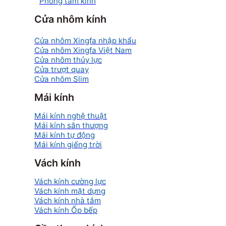
Phòng tắm kính
Cửa nhôm kính
Cửa nhôm Xingfa nhập khẩu
Cửa nhôm Xingfa Việt Nam
Cửa nhôm thủy lực
Cửa trượt quay
Cửa nhôm Slim
Mái kính
Mái kính nghệ thuật
Mái kính sân thượng
Mái kính tự động
Mái kính giếng trời
Vách kính
Vách kính cường lực
Vách kính mặt dựng
Vách kính nhà tắm
Vách kính Ốp bếp