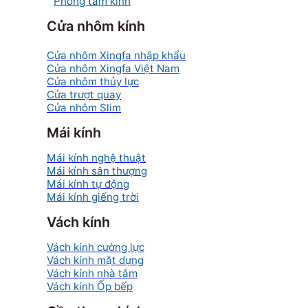
Phòng tắm kính
Cửa nhôm kính
Cửa nhôm Xingfa nhập khẩu
Cửa nhôm Xingfa Việt Nam
Cửa nhôm thủy lực
Cửa trượt quay
Cửa nhôm Slim
Mái kính
Mái kính nghệ thuật
Mái kính sân thượng
Mái kính tự động
Mái kính giếng trời
Vách kính
Vách kính cường lực
Vách kính mặt dựng
Vách kính nhà tắm
Vách kính Ốp bếp