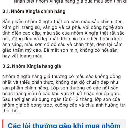
Nhận biết nhôm Xingfa hàng giả qua màu sơn tĩnh đi
3.1. Nhôm Xingfa chính hãng
Sản phẩm nhôm Xingfa thật có năm màu sắc chính: đen,
xám ghi, trắng sứ, vân gỗ và cà phê. Với công nghệ sơn
tĩnh điện cao cấp, màu sắc của nhôm Xingfa thật rất sắc
nét, đồng đều và đẹp mắt. Khi nhìn trực diện hoặc dưới
ánh sáng, màu sơn có độ sâu và chân thật, đem lại cảm
giác thẩm mỹ cao. Bề mặt sơn mịn, không có nốt sần
hay vết loang màu.
3.2. Nhôm Xingfa hàng giả
Nhôm Xingfa hàng giả thường có màu sắc không đồng
nhất và thiếu chân thực, không đạt độ chuẩn đẹp như
sản phẩm chính hãng. Lớp sơn thường có các nốt sần
hoặc loang màu ở các khu vực khuất hoặc nơi ép góc.
Sau thời gian sử dụng ngắn từ 6-12 tháng, lớp sơn của
nhôm giả dễ bong tróc, xuống cấp và chịu ảnh hưởng từ
thời tiết.
Các lỗi thường gặp khi mua nhôm