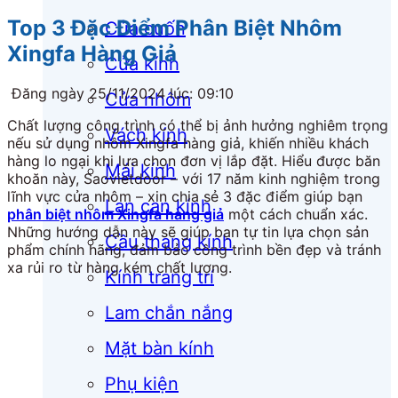
Top 3 Đặc Điểm Phân Biệt Nhôm
Cửa cuốn
Xingfa Hàng Giả
Cửa kính
Đăng ngày 25/11/2024 lúc: 09:10
Cửa nhôm
Chất lượng công trình có thể bị ảnh hưởng nghiêm trọng
Vách kính
nếu sử dụng nhôm Xingfa hàng giả, khiến nhiều khách
hàng lo ngại khi lựa chọn đơn vị lắp đặt. Hiểu được băn
Mái kính
khoăn này, Saovietdoor – với 17 năm kinh nghiệm trong
lĩnh vực cửa nhôm – xin chia sẻ 3 đặc điểm giúp bạn
Lan can kính
phân biệt nhôm Xingfa hàng giả
một cách chuẩn xác.
Những hướng dẫn này sẽ giúp bạn tự tin lựa chọn sản
Cầu thang kính
phẩm chính hãng, đảm bảo công trình bền đẹp và tránh
xa rủi ro từ hàng kém chất lượng.
Kính trang trí
Lam chắn nắng
Mặt bàn kính
Phụ kiện