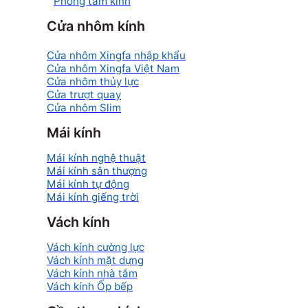
Phòng tắm kính
Cửa nhôm kính
Cửa nhôm Xingfa nhập khẩu
Cửa nhôm Xingfa Việt Nam
Cửa nhôm thủy lực
Cửa trượt quay
Cửa nhôm Slim
Mái kính
Mái kính nghệ thuật
Mái kính sân thượng
Mái kính tự động
Mái kính giếng trời
Vách kính
Vách kính cường lực
Vách kính mặt dựng
Vách kính nhà tắm
Vách kính Ốp bếp