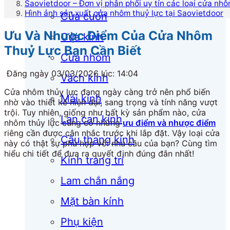
Saovietdoor – Đơn vị phân phối uy tín các loại cửa nhô
Hình ảnh sản xuất cửa nhôm thuỷ lực tại Saovietdoor
Cửa cuốn
Ưu Và Nhược Điểm Của Cửa Nhôm
Cửa kính
Thuỷ Lực Bạn Cần Biết
Cửa nhôm
Đăng ngày 03/03/2026 lúc: 14:04
Vách kính
Cửa nhôm thủy lực đang ngày càng trở nên phổ biến
Mái kính
nhờ vào thiết kế hiện đại, sang trọng và tính năng vượt
trội. Tuy nhiên, giống như bất kỳ sản phẩm nào, cửa
Lan can kính
nhôm thủy lực cũng có những
ưu điểm và nhược điểm
riêng cần được cân nhắc trước khi lắp đặt. Vậy loại cửa
Cầu thang kính
này có thật sự phù hợp với nhu cầu của bạn? Cùng tìm
hiểu chi tiết để đưa ra quyết định đúng đắn nhất!
Kính trang trí
Lam chắn nắng
Mặt bàn kính
Phụ kiện