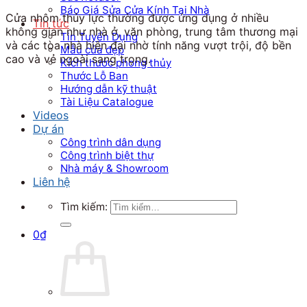
Báo Giá Sửa Cửa Kính Tại Nhà
Cửa nhôm thủy lực thường được ứng dụng ở nhiều
Tin tức
không gian như nhà ở, văn phòng, trung tâm thương mại
Tin Tuyển Dụng
và các tòa nhà hiện đại nhờ tính năng vượt trội, độ bền
Mẫu cửa đẹp
cao và vẻ ngoài sang trọng.
Kích thước phong thủy
Thước Lỗ Ban
Hướng dẫn kỹ thuật
Tài Liệu Catalogue
Videos
Dự án
Công trình dân dụng
Công trình biệt thự
Nhà máy & Showroom
Liên hệ
Tìm kiếm:
0
₫