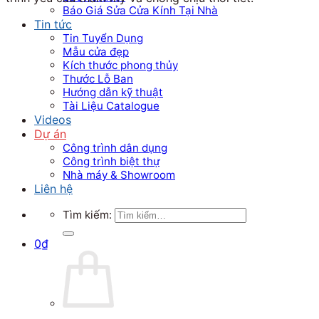
Báo Giá Sửa Cửa Kính Tại Nhà
Tin tức
Tin Tuyển Dụng
Mẫu cửa đẹp
Kích thước phong thủy
Thước Lỗ Ban
Hướng dẫn kỹ thuật
Tài Liệu Catalogue
Videos
Dự án
Công trình dân dụng
Công trình biệt thự
Nhà máy & Showroom
Liên hệ
Tìm kiếm:
0
₫