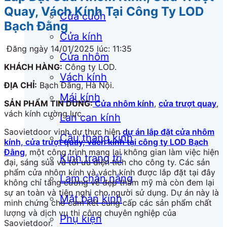
Quay, Vách Kính Tại Công Ty LOD
Cửa cuốn
Bạch Đằng
Cửa kính
Đăng ngày 14/01/2025 lúc: 11:35
Cửa nhôm
KHÁCH HÀNG:
Công ty LOD.
Vách kính
ĐỊA CHỈ:
Bạch Đằng, Hà Nội.
Mái kính
SẢN PHẨM TIN DÙNG:
Cửa nhôm kính
,
cửa trượt quay
,
vách kính cường lực.
Lan can kính
Saovietdoor vinh dự thực hiện
dự án lắp đặt cửa nhôm
Cầu thang kính
kính, cửa trượt quay, vách kính tại công ty LOD Bạch
Đằng
, một công trình mang lại không gian làm việc hiện
Kính trang trí
đại, sáng sủa và tối ưu diện tích cho công ty. Các sản
phẩm cửa nhôm kính và vách kính được lắp đặt tại đây
Lam chắn nắng
không chỉ tăng cường vẻ đẹp thẩm mỹ mà còn đem lại
sự an toàn và tiện nghi cho người sử dụng. Dự án này là
Mặt bàn kính
minh chứng cho cam kết cung cấp các sản phẩm chất
lượng và dịch vụ thi công chuyên nghiệp của
Phụ kiện
Saovietdoor.