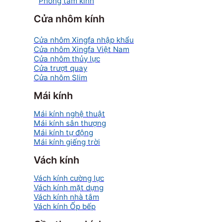
Phòng tắm kính
Cửa nhôm kính
Cửa nhôm Xingfa nhập khẩu
Cửa nhôm Xingfa Việt Nam
Cửa nhôm thủy lực
Cửa trượt quay
Cửa nhôm Slim
Mái kính
Mái kính nghệ thuật
Mái kính sân thượng
Mái kính tự động
Mái kính giếng trời
Vách kính
Vách kính cường lực
Vách kính mặt dựng
Vách kính nhà tắm
Vách kính Ốp bếp