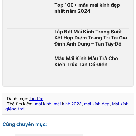
Top 100+ mẫu mái kính đẹp
nhất năm 2024
Lắp Đặt Mái Kính Trong Suốt
Kết Hợp Diềm Trang Trí Tại Gia
Đình Anh Dũng – Tân Tây Đô
Mẫu Mái Kính Màu Trà Cho
Kiến Trúc Tân Cổ Điển
Danh mục:
Tin tức
.
Thẻ tìm kiếm:
mái kinh
,
mái kính 2023
,
mái kính đẹp
,
Mái kính
giếng trời
.
Cùng chuyên mục: