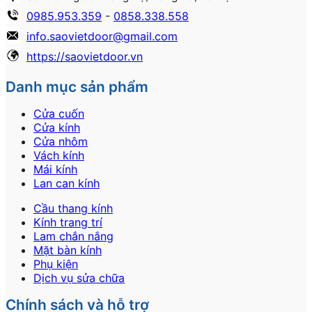
0985.953.359
-
0858.338.558
info.saovietdoor@gmail.com
https://saovietdoor.vn
Danh mục sản phẩm
Cửa cuốn
Cửa kính
Cửa nhôm
Vách kính
Mái kính
Lan can kính
Cầu thang kính
Kính trang trí
Lam chắn nắng
Mặt bàn kính
Phụ kiện
Dịch vụ sửa chữa
Chính sách và hỗ trợ