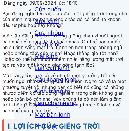
Đăng ngày 09/09/2024 lúc: 18:10
Cửa cuốn
Bạn đang nghĩ đến việc lắp đặt một giếng trời trong nhà
của mình, nhưng bạn không chắc đó có phải là khoản
Cửa kính
đầu tư phù hợp hay không?
Cửa nhôm
Việc lắp đặt giếng trời không giống nhau vì mỗi người
cân nhắc vì những lý do khác nhau. Có thể bạn muốn
Vách kính
nhiều ánh sáng mặt trời tự nhiên hơn trong phòng ngủ
hoặc phòng tắm của mình? Hoặc thông gió tốt hơn?
Mái kính
Hoặc có thể bạn muốn thêm nhiệt năng lượng mặt trời
tạo ra vào một không gian sống lạnh lẽo?
Lan can kính
Một cái
giếng trời
có vẻ như là một ý tưởng tốt nếu
Cầu thang kính
muốn ngôi nhà có sáng sủa tự nhiên. Nghe có vẻ là một
ý tưởng tuyệt vời nhưng bạn có biết nó cũng có những
Kính trang trí
nhược điểm có tác động nghiêm trọng đến không gian
hoặc toàn bộ căn nhà. Vậy chúng ta có nên làm giếng
Lam chắn nắng
trời không? Đây là hướng dẫn trung thực về lợi ích và
hạn chế của giếng trời.
Mặt bàn kính
I. LỢI ÍCH CỦA GIẾNG TRỜI
Phụ kiện