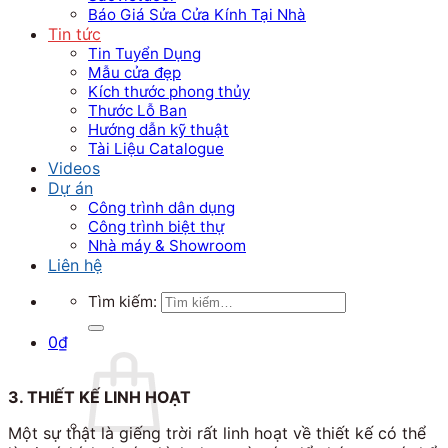
Báo Giá Sửa Cửa Kính Tại Nhà
Tin tức
Tin Tuyển Dụng
Mẫu cửa đẹp
Kích thước phong thủy
Thước Lỗ Ban
Hướng dẫn kỹ thuật
Tài Liệu Catalogue
Videos
Dự án
Công trình dân dụng
Công trình biệt thự
Nhà máy & Showroom
Liên hệ
Tìm kiếm:
0
₫
3. THIẾT KẾ LINH HOẠT
Một sự thật là giếng trời rất linh hoạt về thiết kế có thể