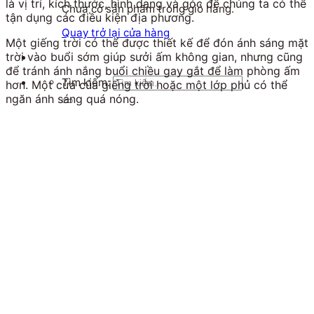
là vị trí, kích thước, hình dạng và góc để chúng ta có thể
Chưa có sản phẩm trong giỏ hàng.
tận dụng các điều kiện địa phương.
Quay trở lại cửa hàng
Một giếng trời có thể được thiết kế để đón ánh sáng mặt
trời vào buổi sớm giúp sưởi ấm không gian, nhưng cũng
để tránh ánh nắng buổi chiều gay gắt để làm phòng ấm
Tìm kiếm:
hơn. Một cửa của giếng trời hoặc một lớp phủ có thể
ngăn ánh sáng quá nóng.