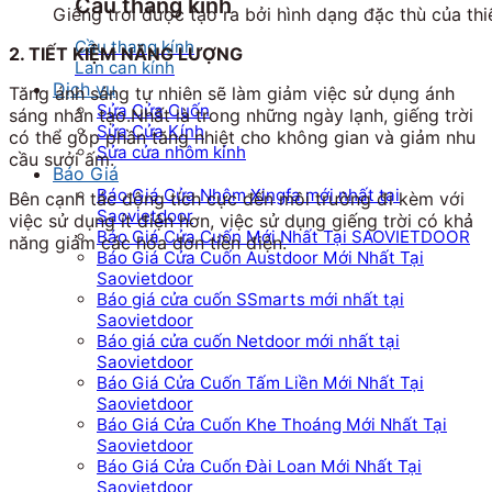
Cầu thang kính
Giếng trời được tạo ra bởi hình dạng đặc thù của t
Cầu thang kính
2. TIẾT KIỆM NĂNG LƯỢNG
Lan can kính
Dịch vụ
Tăng ánh sáng tự nhiên sẽ làm giảm việc sử dụng ánh
Sửa Cửa Cuốn
sáng nhân tạo.Nhất là trong những ngày lạnh, giếng trời
Sửa Cửa Kính
có thể góp phần tăng nhiệt cho không gian và giảm nhu
Sửa cửa nhôm kính
cầu sưởi ấm.
Báo Giá
Báo Giá Cửa Nhôm Xingfa mới nhất tại
Bên cạnh tác động tích cực đến môi trường đi kèm với
Saovietdoor
việc sử dụng ít điện hơn, việc sử dụng giếng trời có khả
Báo Giá Cửa Cuốn Mới Nhất Tại SAOVIETDOOR
năng giảm các hóa đơn tiền điện.
Báo Giá Cửa Cuốn Austdoor Mới Nhất Tại
Saovietdoor
Báo giá cửa cuốn SSmarts mới nhất tại
Saovietdoor
Báo giá cửa cuốn Netdoor mới nhất tại
Saovietdoor
Báo Giá Cửa Cuốn Tấm Liền Mới Nhất Tại
Saovietdoor
Báo Giá Cửa Cuốn Khe Thoáng Mới Nhất Tại
Saovietdoor
Báo Giá Cửa Cuốn Đài Loan Mới Nhất Tại
Saovietdoor