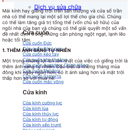
Dịch vụ sửa chữa
Mái kính hay giếng trời trên sân thượng và cửa sổ trần
nhà có thể mang lại một số lợi thế cho gia chủ. Chúng
có thể làm tăng giá trị tổng thể (vốn chủ sở hữu) của
ngôi nhà của bạn và chúng có thể giải quyết một số vấn
Cửa cuốn
đề nhất định trong những căn phòng ngột ngạt, lạnh lẽo
hoặc tối tăm.
Cửa cuốn Đức
Cửa cuốn Đài Loan
1. THÊM ÁNH SÁNG TỰ NHIÊN
Cửa cuốn kéo tay
Cửa cuốn khe thoáng
Một trong những lợi ích lớn nhất của việc có giếng trời là
Cửa cuốn Austdoor Chính Hãng
thêm ánh sáng tự nhiên. Đặc biệt là những tháng mùa
Cửa cuốn Netdoor
đông khi ngày ngắn hơn, có ít ánh sáng hơn và mặt trời
Cửa cuốn Ssmarts
thấp hơn so với mùa hè.
Cửa cuốn mắc võng
Cửa kính
Cửa kính cường lực
Cửa kính lùa
Cửa kính thủy lực
Cửa kính tự động
Cửa kính xếp trượt