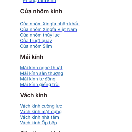
Phòng tắm kính
Cửa nhôm kính
Cửa nhôm Xingfa nhập khẩu
Cửa nhôm Xingfa Việt Nam
Cửa nhôm thủy lực
Cửa trượt quay
Cửa nhôm Slim
Mái kính
Mái kính nghệ thuật
Mái kính sân thượng
Mái kính tự động
Mái kính giếng trời
Vách kính
Vách kính cường lực
Vách kính mặt dựng
Vách kính nhà tắm
Vách kính Ốp bếp