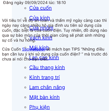
Đăng ngày 09/09/2024 lúc: 18:10
Cửa cuốn
Cửa kính
Với tiêu trí về độ an toàn và thẩm mỹ ngày càng cao thì
ngày nay càng nhiều hộ gia đình ưu tiên sử dụng cửa
Cửa nhôm
cuốn, đặc biệt là cửa cuốn điện. Tuy nhiên, đồ dùng nào
qua sự bào mòn của thời gian cũng sẽ phát sinh những
Vách kính
sự cố và hư hỏng.
Mái kính
Cửa Cuốn
Saovietdoor
sẽ mách bạn TIPS “Những điều
bạn cần lưu ý khi sử dụng cửa cuốn điện? ” mà trước đó
Lan can kính
chưa ai nói cho bạn biết.
Cầu thang kính
Kính trang trí
Lam chắn nắng
Mặt bàn kính
Phụ kiện