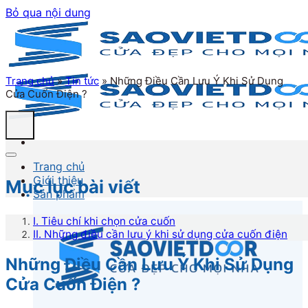
Bỏ qua nội dung
Trang chủ
»
Tin tức
»
Những Điều Cần Lưu Ý Khi Sử Dụng
Cửa Cuốn Điện ?
Trang chủ
Giới thiệu
Mục lục bài viết
Sản phẩm
I. Tiêu chí khi chọn cửa cuốn
II. Những điều cần lưu ý khi sử dụng cửa cuốn điện
Những Điều Cần Lưu Ý Khi Sử Dụng
Cửa Cuốn Điện ?