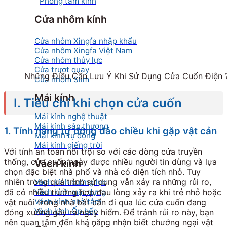
Phòng tắm kính
Cửa nhôm kính
Cửa nhôm Xingfa nhập khẩu
Cửa nhôm Xingfa Việt Nam
Cửa nhôm thủy lực
Cửa trượt quay
Những Điều Cần Lưu Ý Khi Sử Dụng Cửa Cuốn Điện 
Cửa nhôm Slim
Mái kính
I. Tiêu chí khi chọn cửa cuốn
Mái kính nghệ thuật
Mái kính sân thượng
1. Tính năng tự động đảo chiều khi gặp vật cản
Mái kính tự động
Mái kính giếng trời
Với tính an toàn nổi trội so với các dòng cửa truyền
thống, cửa cuốn ngày được nhiều người tin dùng và lựa
Vách kính
chọn đặc biệt nhà phố và nhà có diện tích nhỏ. Tuy
nhiên trong quá trình sử dụng vẫn xảy ra những rủi ro,
Vách kính cường lực
đã có nhiều trường hợp đau lòng xảy ra khi trẻ nhỏ hoặc
Vách kính mặt dựng
Vách kính nhà tắm
vật nuôi trong nhà bất cẩn đi qua lúc cửa cuốn đang
Vách kính Ốp bếp
đóng xuống gây ra nguy hiểm. Để tránh rủi ro này, bạn
nên quan tâm đến khả năng nhận biết chướng ngại vật