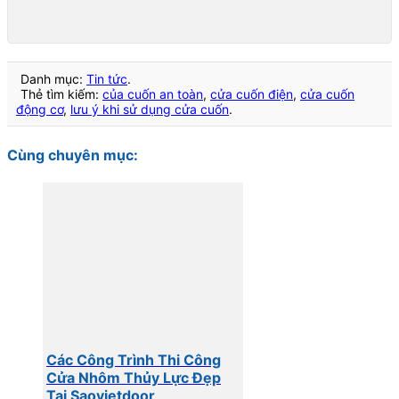
Danh mục:
Tin tức
.
Thẻ tìm kiếm:
của cuốn an toàn
,
cửa cuốn điện
,
cửa cuốn
động cơ
,
lưu ý khi sử dụng cửa cuốn
.
Cùng chuyên mục:
Các Công Trình Thi Công
Cửa Nhôm Thủy Lực Đẹp
Tại Saovietdoor