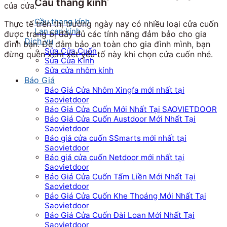
Cầu thang kính
của cửa.
Cầu thang kính
Thực tế trên thị trường ngày nay có nhiều loại cửa cuốn
Lan can kính
được trang bị đầy đủ các tính năng đảm bảo cho gia
Dịch vụ
đình bạn. Để đảm bảo an toàn cho gia đình mình, bạn
Sửa Cửa Cuốn
đừng quên xem xét yếu tố này khi chọn cửa cuốn nhé.
Sửa Cửa Kính
Sửa cửa nhôm kính
Báo Giá
Báo Giá Cửa Nhôm Xingfa mới nhất tại
Saovietdoor
Báo Giá Cửa Cuốn Mới Nhất Tại SAOVIETDOOR
Báo Giá Cửa Cuốn Austdoor Mới Nhất Tại
Saovietdoor
Báo giá cửa cuốn SSmarts mới nhất tại
Saovietdoor
Báo giá cửa cuốn Netdoor mới nhất tại
Saovietdoor
Báo Giá Cửa Cuốn Tấm Liền Mới Nhất Tại
Saovietdoor
Báo Giá Cửa Cuốn Khe Thoáng Mới Nhất Tại
Saovietdoor
Báo Giá Cửa Cuốn Đài Loan Mới Nhất Tại
Saovietdoor