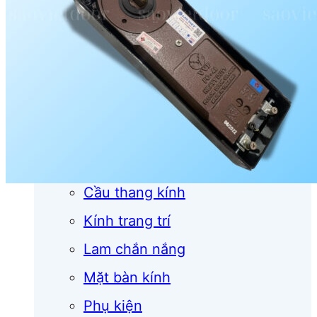
Cửa cuốn
Cửa kính
Cửa nhôm
Vách kính
Mái kính
Lan can kính
Cầu thang kính
Kính trang trí
Lam chắn nắng
Mặt bàn kính
Phụ kiện