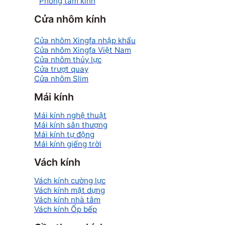
Phòng tắm kính
Cửa nhôm kính
Cửa nhôm Xingfa nhập khẩu
Cửa nhôm Xingfa Việt Nam
Cửa nhôm thủy lực
Cửa trượt quay
Cửa nhôm Slim
Mái kính
Mái kính nghệ thuật
Mái kính sân thượng
Mái kính tự động
Mái kính giếng trời
Vách kính
Vách kính cường lực
Vách kính mặt dựng
Vách kính nhà tắm
Vách kính Ốp bếp