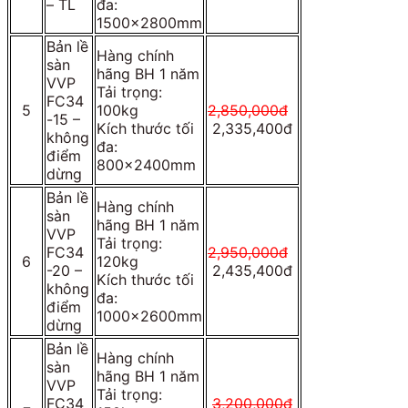
– TL
đa:
1500x2800mm
Bản lề
Hàng chính
sàn
hãng BH 1 năm
VVP
Tải trọng:
FC34
5
100kg
2,850,000đ
-15 –
Kích thước tối
2,335,400đ
không
đa:
điểm
800x2400mm
dừng
Bản lề
Hàng chính
sàn
hãng BH 1 năm
VVP
Tải trọng:
FC34
2,950,000đ
6
120kg
-20 –
2,435,400đ
Kích thước tối
không
đa:
điểm
1000x2600mm
dừng
Bản lề
Hàng chính
sàn
hãng BH 1 năm
VVP
Tải trọng:
FC34
3,200,000đ