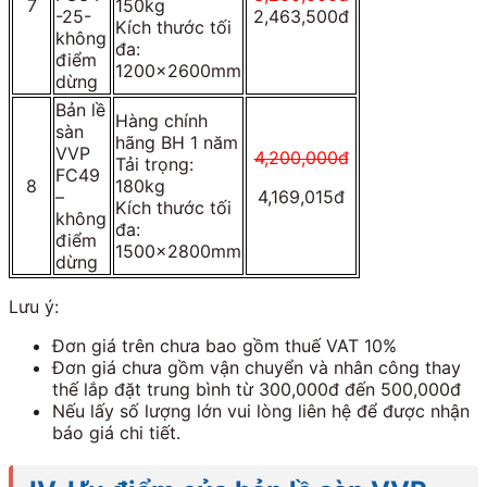
7
150kg
-25-
2,463,500đ
Kích thước tối
không
đa:
điểm
1200x2600mm
dừng
Bản lề
Hàng chính
sàn
hãng BH 1 năm
VVP
4,200,000đ
Tải trọng:
FC49
8
180kg
–
4,169,015đ
Kích thước tối
không
đa:
điểm
1500x2800mm
dừng
Lưu ý:
Đơn giá trên chưa bao gồm thuế VAT 10%
Đơn giá chưa gồm vận chuyển và nhân công thay
thế lắp đặt trung bình từ 300,000đ đến 500,000đ
Nếu lấy số lượng lớn vui lòng liên hệ để được nhận
báo giá chi tiết.