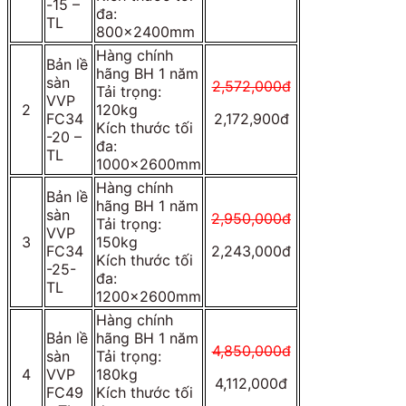
-15 –
đa:
TL
800x2400mm
Hàng chính
Bản lề
hãng BH 1 năm
sàn
2,572,000đ
Tải trọng:
VVP
2
120kg
FC34
2,172,900đ
Kích thước tối
-20 –
đa:
TL
1000x2600mm
Hàng chính
Bản lề
hãng BH 1 năm
sàn
2,950,000đ
Tải trọng:
VVP
3
150kg
FC34
2,243,000đ
Kích thước tối
-25-
đa:
TL
1200x2600mm
Hàng chính
Bản lề
hãng BH 1 năm
4,850,000đ
sàn
Tải trọng:
4
VVP
180kg
4,112,000đ
FC49
Kích thước tối