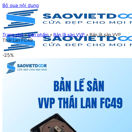
Bỏ qua nội dung
Trang chủ
»
Sản phẩm
»
Bản lề sàn VVP
»
Bản lề sàn VVP
Thái Lan FC49
-25%
Trang chủ
Giới thiệu
Sản phẩm