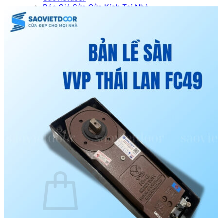
Báo Giá Sửa Cửa Kính Tại Nhà
Tin tức
Tin Tuyển Dụng
Mẫu cửa đẹp
Kích thước phong thủy
Thước Lỗ Ban
Hướng dẫn kỹ thuật
Tài Liệu Catalogue
Videos
Dự án
Công trình dân dụng
Công trình biệt thự
Nhà máy & Showroom
Liên hệ
Tìm kiếm:
0
₫