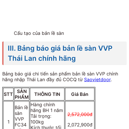
Cấu tạo của bản lề sàn
III. Bảng báo giá bản lề sàn VVP
Thái Lan chính hãng
Bảng báo giá chi tiến sản phẩm bản lề sàn VVP chính
hãng nhập Thái Lan đầy đủ COCQ từ
Saovietdoor
.
SẢN
STT
THÔNG TIN
Giá Bán
PHẨM
Hàng chính
Bản lề
hãng BH 1 năm
sàn
2,572,000đ
Tải trọng:
VVP
1
100kg
FC34
2,072,900đ
Kích thước tối