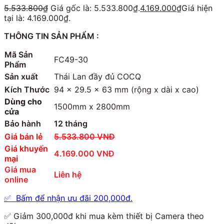
5.533.800
₫
Giá gốc là: 5.533.800₫.
4.169.000
₫
Giá hiện
tại là: 4.169.000₫.
THÔNG TIN SẢN PHẨM :
Mã Sản
FC49-30
Phẩm
Sản xuất
Thái Lan đầy đủ COCQ
Kích Thước
94 x 29.5 x 63 mm (rộng x dài x cao)
Dùng cho
1500mm x 2800mm
cửa
Bảo hành
12 tháng
Giá bán lẻ
5.533.800 VNĐ
Giá khuyến
4.169.000 VNĐ
mại
Giá mua
Liên hệ
online
✅ Bấm để nhận ưu đãi 200,000đ.
✅ Giảm 300,000đ khi mua kèm thiết bị Camera theo