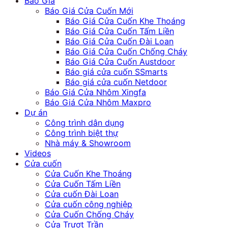
Báo Giá
Báo Giá Cửa Cuốn Mới
Báo Giá Cửa Cuốn Khe Thoáng
Báo Giá Cửa Cuốn Tấm Liền
Báo Giá Cửa Cuốn Đài Loan
Báo Giá Cửa Cuốn Chống Cháy
Báo Giá Cửa Cuốn Austdoor
Báo giá cửa cuốn SSmarts
Báo giá cửa cuốn Netdoor
Báo Giá Cửa Nhôm Xingfa
Báo Giá Cửa Nhôm Maxpro
Dự án
Công trình dân dụng
Công trình biệt thự
Nhà máy & Showroom
Videos
Cửa cuốn
Cửa Cuốn Khe Thoáng
Cửa Cuốn Tấm Liền
Cửa cuốn Đài Loan
Cửa cuốn công nghiệp
Cửa Cuốn Chống Cháy
Cửa Trượt Trần