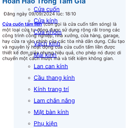
Hoàn Hảo Trong Tầm Giá
Cửa cuốn
Đăng ngày 09/09/2024 lúc: 18:10
Cửa kính
Cửa cuốn tấm liền
(còn gọi là cửa cuốn tấm sóng) là
một loại cửa tự động được sử dụng rộng rãi trong các
Cửa nhôm
công trình công nghiệp, nhà xưởng, cửa hàng, garage,
hay cửa ra vào chính của các tòa nhà dân dụng. Cấu tạo
Vách kính
và nguyên lý hoạt động của cửa cuốn tấm liền được
thiết kế đơn giản nhưng hiệu quả, cho phép nó được di
Mái kính
chuyển một cách mượt mà và tiết kiệm không gian.
Lan can kính
Cầu thang kính
Kính trang trí
Lam chắn nắng
Mặt bàn kính
Phụ kiện