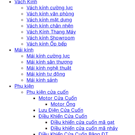
Vách Kính
Vách kính cường lực
Vách kính văn phòng
Vách kính mặt dựng
Vách kính chân nhện
Vách Kính Thang Máy
Vách kính Showroom
Vách kính Ốp bếp
Mái kính
Mái kính cường lực
Mái kính sân thượng
Mái kính nghệ thuật
Mái kính tự động
Mái kính sảnh
Phụ kiện
Phụ kiện cửa cuốn
Motor Cửa Cuốn
Motor Ống
Lưu Điện Cửa Cuốn
Điều Khiển Cửa Cuốn
Điều khiển cửa cuốn mã gạt
Điều khiển cửa cuốn mã nhảy
Điều Khiển Cửa Cuốn Bằng ĐT