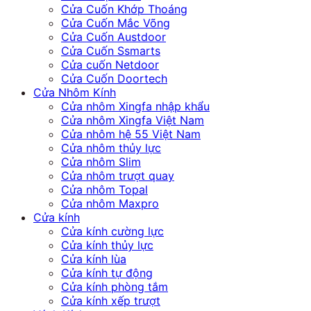
Cửa Cuốn Khớp Thoáng
Cửa Cuốn Mắc Võng
Cửa Cuốn Austdoor
Cửa Cuốn Ssmarts
Cửa cuốn Netdoor
Cửa Cuốn Doortech
Cửa Nhôm Kính
Cửa nhôm Xingfa nhập khẩu
Cửa nhôm Xingfa Việt Nam
Cửa nhôm hệ 55 Việt Nam
Cửa nhôm thủy lực
Cửa nhôm Slim
Cửa nhôm trượt quay
Cửa nhôm Topal
Cửa nhôm Maxpro
Cửa kính
Cửa kính cường lực
Cửa kính thủy lực
Cửa kính lùa
Cửa kính tự động
Cửa kính phòng tắm
Cửa kính xếp trượt