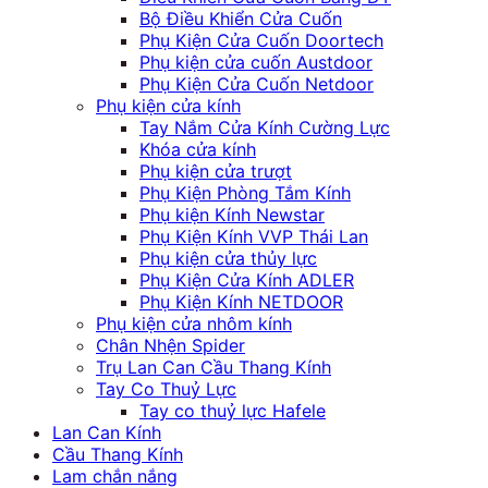
Bộ Điều Khiển Cửa Cuốn
Phụ Kiện Cửa Cuốn Doortech
Phụ kiện cửa cuốn Austdoor
Phụ Kiện Cửa Cuốn Netdoor
Phụ kiện cửa kính
Tay Nắm Cửa Kính Cường Lực
Khóa cửa kính
Phụ kiện cửa trượt
Phụ Kiện Phòng Tắm Kính
Phụ kiện Kính Newstar
Phụ Kiện Kính VVP Thái Lan
Phụ kiện cửa thủy lực
Phụ Kiện Cửa Kính ADLER
Phụ Kiện Kính NETDOOR
Phụ kiện cửa nhôm kính
Chân Nhện Spider
Trụ Lan Can Cầu Thang Kính
Tay Co Thuỷ Lực
Tay co thuỷ lực Hafele
Lan Can Kính
Cầu Thang Kính
Lam chắn nắng