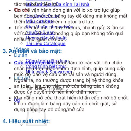
tắc nút bấm tiện lợi.
Báo Giá Sửa Cửa Kính Tại Nhà
Tin tức
Cơ chế vận hành đơn giản với lò xo trợ lực giúp
Tin Tuyển Dụng
bạn đóng/mở cửa bằng tay dễ dàng mà không mất
Mẫu cửa đẹp
thêm chi phí lắp thêm motor trợ lực.
Kích thước phong thủy
Tốc độ mở cửa từ 15÷20cm/s, nhanh gấp 3 lần so
Thước Lỗ Ban
với cửa cuốn khe thoáng giúp bạn không tốn quá
Hướng dẫn kỹ thuật
nhiều thời gian chờ đợi.
Tài Liệu Catalogue
Videos
3. An toàn và bảo mật:
Dự án
Công trình dân dụng
Cửa cuốn tấm liền
được làm từ các vật liệu chắc
Công trình biệt thự
chắn như tôn hoặc nhôm định hình, giúp cung cấp
Nhà máy & Showroom
mức độ bảo vệ cao cho tài sản và người dùng.
Liên hệ
Ngoài ra, nó thường được trang bị hệ thống khóa
an toàn, làm cho việc mở cửa bằng cách không
Tìm kiếm:
được ủy quyền trở nên khó khăn hơn.
Khả năng mở cửa thoát hiểm khẩn cấp nhờ bộ chốt
0
₫
li hợp được làm bằng dây cáp có chốt giật, sử
dụng bằng tay để đóng/mở cửa
4. Hiệu suất nhiệt: