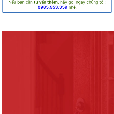
Nếu bạn cần
tư vấn thêm,
hãy gọi ngay chúng tôi:
0985.953.359
nhé!