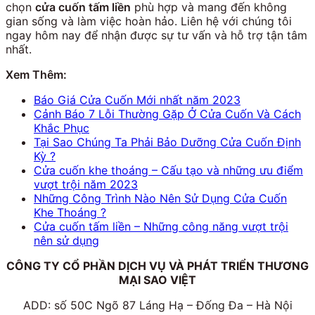
chọn
cửa cuốn tấm liền
phù hợp và mang đến không
gian sống và làm việc hoàn hảo. Liên hệ với chúng tôi
ngay hôm nay để nhận được sự tư vấn và hỗ trợ tận tâm
nhất.
Xem Thêm:
Báo Giá Cửa Cuốn Mới nhất năm 2023
Cảnh Báo 7 Lỗi Thường Gặp Ở Cửa Cuốn Và Cách
Khắc Phục
Tại Sao Chúng Ta Phải Bảo Dưỡng Cửa Cuốn Định
Kỳ ?
Cửa cuốn khe thoáng – Cấu tạo và những ưu điểm
vượt trội năm 2023
Những Công Trình Nào Nên Sử Dụng Cửa Cuốn
Khe Thoáng ?
Cửa cuốn tấm liền – Những công năng vượt trội
nên sử dụng
CÔNG TY CỔ PHẦN DỊCH VỤ VÀ PHÁT TRIỂN THƯƠNG
MẠI SAO VIỆT
ADD: số 50C Ngõ 87 Láng Hạ – Đống Đa – Hà Nội