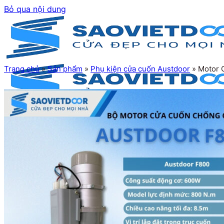
Bỏ qua nội dung
Trang chủ
»
Sản phẩm
»
Phụ kiện cửa cuốn Austdoor
»
Motor 
Trang chủ
Giới thiệu
Sản phẩm