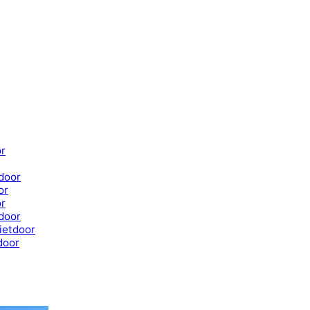
or
door
or
or
door
ietdoor
door