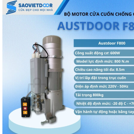
Thước Lỗ Ban
Hướng dẫn kỹ thuật
Tài Liệu Catalogue
Videos
Dự án
Công trình dân dụng
Công trình biệt thự
Nhà máy & Showroom
Liên hệ
Tìm kiếm:
0
₫
Chưa có sản phẩm trong giỏ hàng.
Quay trở lại cửa hàng