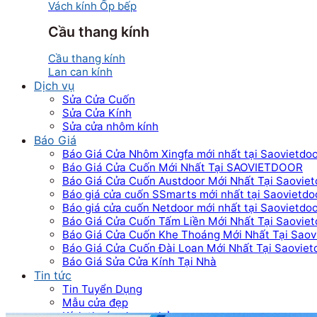
Vách kính Ốp bếp
Cầu thang kính
Cầu thang kính
Lan can kính
Dịch vụ
Sửa Cửa Cuốn
Sửa Cửa Kính
Sửa cửa nhôm kính
Báo Giá
Báo Giá Cửa Nhôm Xingfa mới nhất tại Saovietdo
Báo Giá Cửa Cuốn Mới Nhất Tại SAOVIETDOOR
Báo Giá Cửa Cuốn Austdoor Mới Nhất Tại Saoviet
Báo giá cửa cuốn SSmarts mới nhất tại Saovietdo
Báo giá cửa cuốn Netdoor mới nhất tại Saovietdo
Báo Giá Cửa Cuốn Tấm Liền Mới Nhất Tại Saoviet
Báo Giá Cửa Cuốn Khe Thoáng Mới Nhất Tại Saov
Báo Giá Cửa Cuốn Đài Loan Mới Nhất Tại Saoviet
Báo Giá Sửa Cửa Kính Tại Nhà
Tin tức
Tin Tuyển Dụng
Mẫu cửa đẹp
Kích thước phong thủy