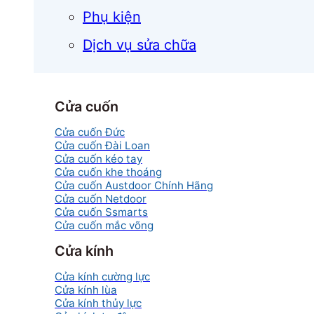
Phụ kiện
Dịch vụ sửa chữa
Cửa cuốn
Cửa cuốn Đức
Cửa cuốn Đài Loan
Cửa cuốn kéo tay
Cửa cuốn khe thoáng
Cửa cuốn Austdoor Chính Hãng
Cửa cuốn Netdoor
Cửa cuốn Ssmarts
Cửa cuốn mắc võng
Cửa kính
Cửa kính cường lực
Cửa kính lùa
Cửa kính thủy lực