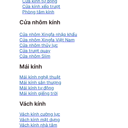
Cửa kính tự động
Cửa kính xếp trượt
Phòng tắm kính
Cửa nhôm kính
Cửa nhôm Xingfa nhập khẩu
Cửa nhôm Xingfa Việt Nam
Cửa nhôm thủy lực
Cửa trượt quay
Cửa nhôm Slim
Mái kính
Mái kính nghệ thuật
Mái kính sân thượng
Mái kính tự động
Mái kính giếng trời
Vách kính
Vách kính cường lực
Vách kính mặt dựng
Vách kính nhà tắm