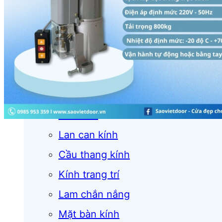
Cửa cuốn
Cửa kính
Cửa nhôm
Vách kính
Mái kính
Lan can kính
Cầu thang kính
Kính trang trí
Lam chắn nắng
Mặt bàn kính