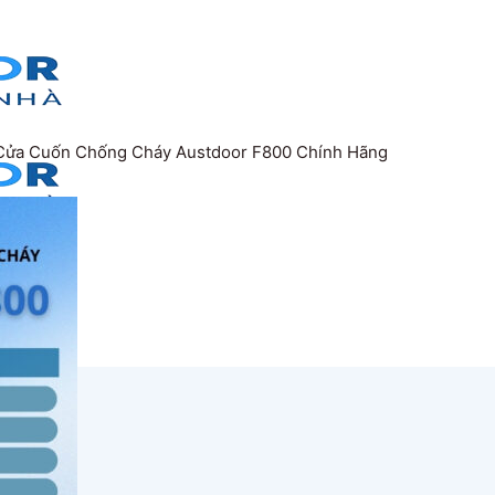
Cửa Cuốn Chống Cháy Austdoor F800 Chính Hãng