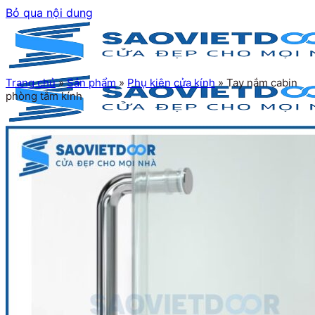
Bỏ qua nội dung
Trang chủ
»
Sản phẩm
»
Phụ kiện cửa kính
»
Tay nắm cabin
phòng tắm kính
Trang chủ
Giới thiệu
Sản phẩm