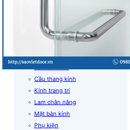
Cửa cuốn
Cửa kính
Cửa nhôm
Vách kính
Mái kính
Lan can kính
Cầu thang kính
Kính trang trí
Lam chắn nắng
Mặt bàn kính
Phụ kiện