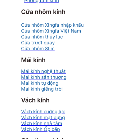
Phòng tắm kính
Cửa nhôm kính
Cửa nhôm Xingfa nhập khẩu
Cửa nhôm Xingfa Việt Nam
Cửa nhôm thủy lực
Cửa trượt quay
Cửa nhôm Slim
Mái kính
Mái kính nghệ thuật
Mái kính sân thượng
Mái kính tự động
Mái kính giếng trời
Vách kính
Vách kính cường lực
Vách kính mặt dựng
Vách kính nhà tắm
Vách kính Ốp bếp