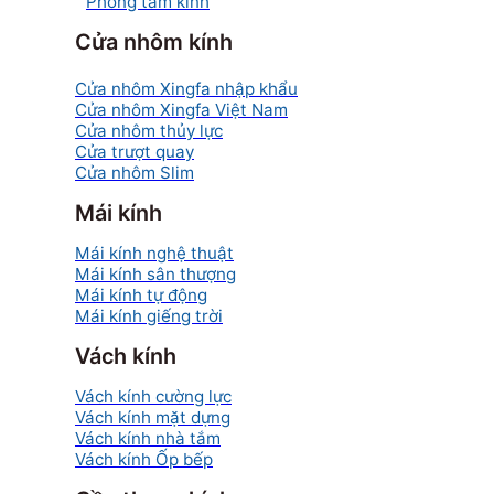
Phòng tắm kính
Cửa nhôm kính
Cửa nhôm Xingfa nhập khẩu
Cửa nhôm Xingfa Việt Nam
Cửa nhôm thủy lực
Cửa trượt quay
Cửa nhôm Slim
Mái kính
Mái kính nghệ thuật
Mái kính sân thượng
Mái kính tự động
Mái kính giếng trời
Vách kính
Vách kính cường lực
Vách kính mặt dựng
Vách kính nhà tắm
Vách kính Ốp bếp