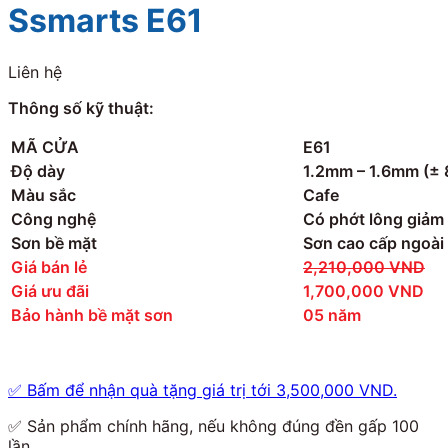
Ssmarts E61
Liên hệ
Thông số kỹ thuật:
MÃ CỬA
E61
Độ dày
1.2mm – 1.6mm (± 8
Màu sắc
Cafe
Công nghệ
Có phớt lông giảm
Sơn bề mặt
Sơn cao cấp ngoài
Giá bán lẻ
2,210,000 VND
Giá ưu đãi
1,700,000 VND
Bảo hành bề mặt sơn
05 năm
✅
Bấm để nhận quà tặng giá trị tới 3,500,000 VND.
✅
Sản phẩm chính hãng, nếu không đúng đền gấp 100
lần.