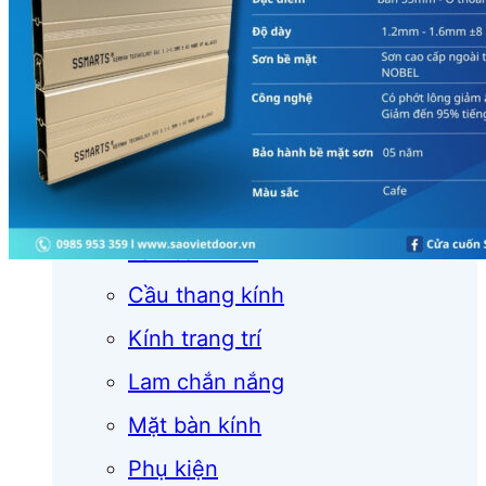
Cửa cuốn
Cửa kính
Cửa nhôm
Vách kính
Mái kính
Lan can kính
Cầu thang kính
Kính trang trí
Lam chắn nắng
Mặt bàn kính
Phụ kiện