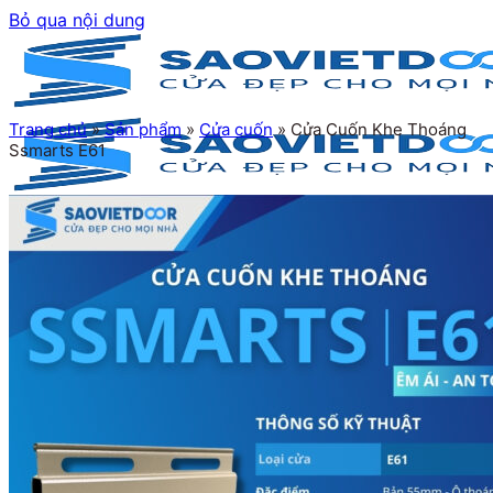
Bỏ qua nội dung
Trang chủ
»
Sản phẩm
»
Cửa cuốn
»
Cửa Cuốn Khe Thoáng
Ssmarts E61
Trang chủ
Giới thiệu
Sản phẩm